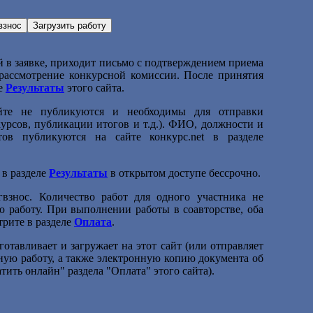
й в заявке, приходит письмо с подтверждением приема
 рассмотрение конкурсной комиссии. После принятия
ле
Результаты
этого сайта.
айте не публикуются и необходимы для отправки
рсов, публикации итогов и т.д.). ФИО, должности и
тов публикуются на сайте конкурс.net в разделе
 в разделе
Результаты
в открытом доступе бессрочно.
взнос. Количество работ для одного участника не
ю работу. При выполнении работы в соавторстве, оба
трите в разделе
Оплата
.
отавливает и загружает на этот сайт (или отправляет
ную работу, а также электронную копию документа об
тить онлайн" раздела "Оплата" этого сайта).