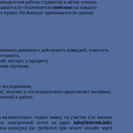
ководителем работы студентов) и автор–ученик,
ывается (и оплачивается)
отдельно
на каждого
 не нужно. На Конкурс принимается по одному
.
ринимать решения и действовать командой, повысить
тельность.
й, интерес к предмету.
ремя обучения.
т исследования;
й, логично и последовательно представляет материал;
ченной в работе.
а
включительно: подать заявку на участие (см. кнопка
ь по электронной почте на адрес
info@interteh.info
)
са конкурса (не требуется при оплате онлайн через