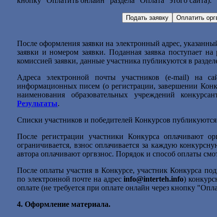
кнопку "Оплатить онлайн" раздела "Оплата" этого сайта).
После оформления заявки на электронный адрес, указанны
заявки и номером заявки. Поданная заявка поступает на
комиссией заявки, данные участника публикуются в разде
Адреса электронной почты участников (e-mail) на с
информационных писем (о регистрации, завершении Конку
наименования образовательных учреждений конкурсан
Результаты
.
Списки участников и победителей Конкурсов публикуются
После регистрации участники Конкурса оплачивают орг
ограничивается, взнос оплачивается за каждую конкурсну
автора оплачивают оргвзнос. Порядок и способ оплаты смо
После оплаты участия в Конкурсе, участник Конкурса подг
по электронной почте на адрес
info@interteh.info
) конкурс
оплате (не требуется при оплате онлайн через кнопку "Опла
4.
Оформление материала.