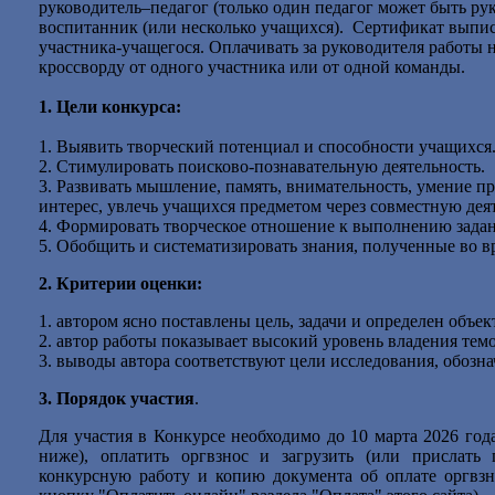
руководитель–педагог (только один педагог может быть ру
воспитанник (или несколько учащихся). Сертификат выпис
участника-учащегося. Оплачивать за руководителя работы
кроссворду от одного участника или от одной команды.
1. Цели конкурса:
1. Выявить творческий потенциал и способности учащихся
2. Стимулировать поисково-познавательную деятельность.
3. Развивать мышление, память, внимательность, умение п
интерес, увлечь учащихся предметом через совместную дея
4. Формировать творческое отношение к выполнению задани
5. Обобщить и систематизировать знания, полученные во в
2. Критерии оценки:
1. автором ясно поставлены цель, задачи и определен объек
2. автор работы показывает высокий уровень владения темо
3. выводы автора соответствуют цели исследования, обозна
3. Порядок участия
.
Для участия в Конкурсе необходимо до
10 марта 2026 год
ниже), оплатить оргвзнос и загрузить (или прислат
конкурсную работу и копию документа об оплате оргвзно